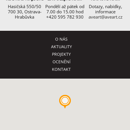
Hasičská 550/50
Pondělí až pátek od
Dotazy, nabídky,
700 30, Ostrava-
7.00 do 15.00 hod
informace
Hrabůvka
+420 595 782 930
aveart@aveart.cz
O NÁS
AKTUALITY
PROJEKTY
OCENĚNÍ
KONTAKT