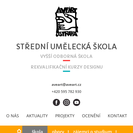
STŘEDNÍ UMĚLECKÁ ŠKOLA
VYŠŠÍ ODBORNÁ ŠKOLA
REKVALIFIKAČNÍ KURZY DESIGNU
aveart@aveart.cz
+420 595 782 930
O NÁS
AKTUALITY
PROJEKTY
OCENĚNÍ
KONTAKT
škola
obory
zájemci o studium