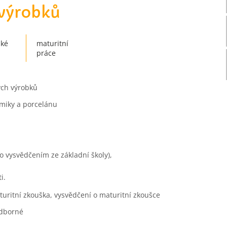
 výrobků
ské
maturitní
práce
ých výrobků
miky a porcelánu
o vysvědčením ze základní školy),
i.
uritní zkouška, vysvědčení o maturitní zkoušce
odborné