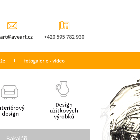
art@aveart.cz
+420 595 782 930
áže
fotogalerie - video
Design
nteriérový
užitkových
design
výrobků
Bakaláři