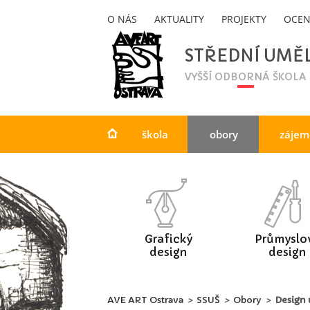
O NÁS
AKTUALITY
PROJEKTY
OCEN
STŘEDNÍ UMĚ
VYŠŠÍ ODBORNÁ ŠKOLA
škola
obory
zájem
Grafický
Průmyslo
design
design
AVE ART Ostrava
>
SSUŠ
>
Obory
>
Design 