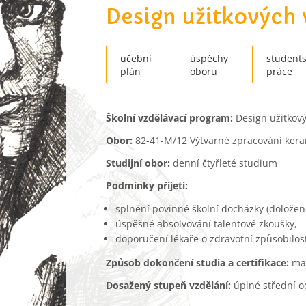
Design užitkových
učební
úspěchy
student
plán
oboru
práce
Školní vzdělávací program:
Design užitkov
Obor:
82-41-M/12 Výtvarné zpracování kera
Studijní obor:
denní čtyřleté studium
Podmínky přijetí:
splnění povinné školní docházky (doložen
úspěšné absolvování talentové zkoušky,
doporučení lékaře o zdravotní způsobilost
Způsob dokončení studia a certifikace:
mat
Dosažený stupeň vzdělání:
úplné střední 