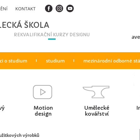
ĚNÍ
KONTAKT
LECKÁ ŠKOLA
REKVALIFIKAČNÍ KURZY DESIGNU
ave
ci o studium
studium
mezinárodní odborné st
vý
Motion
Umělecké
I
design
kovářství
užitkových výrobků