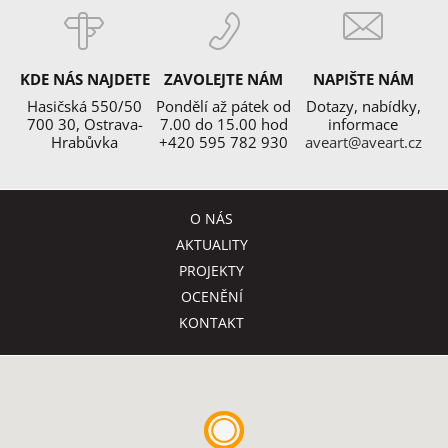
KDE NÁS NAJDETE
ZAVOLEJTE NÁM
NAPIŠTE NÁM
Hasičská 550/50
Pondělí až pátek od
Dotazy, nabídky,
700 30, Ostrava-
7.00 do 15.00 hod
informace
Hrabůvka
+420 595 782 930
aveart@aveart.cz
O NÁS
AKTUALITY
PROJEKTY
OCENĚNÍ
KONTAKT