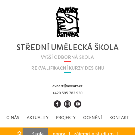
STŘEDNÍ UMĚLECKÁ ŠKOLA
VYŠŠÍ ODBORNÁ ŠKOLA
REKVALIFIKAČNÍ KURZY DESIGNU
aveart@aveart.cz
+420 595 782 930
O NÁS
AKTUALITY
PROJEKTY
OCENĚNÍ
KONTAKT
škola
obory
zájemci o studium