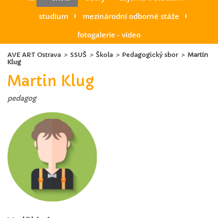
studium
mezinárodní odborné stáže
fotogalerie - video
AVE ART Ostrava
>
SSUŠ
>
Škola
>
Pedagogický sbor
>
Martin
Klug
Martin Klug
pedagog