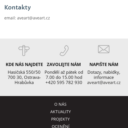
Kontakty
email: aveart@aveart.cz
KDE NÁS NAJDETE
ZAVOLEJTE NÁM
NAPIŠTE NÁM
Hasičská 550/50
Pondělí až pátek od
Dotazy, nabídky,
700 30, Ostrava-
7.00 do 15.00 hod
informace
Hrabůvka
+420 595 782 930
aveart@aveart.cz
O NÁS
AKTUALITY
PROJEKTY
OCENĚNÍ