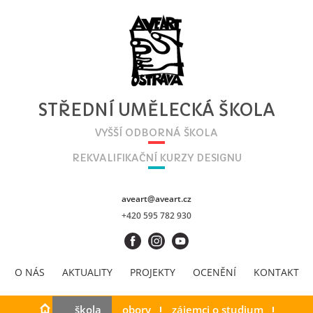
STŘEDNÍ UMĚLECKÁ ŠKOLA
VYŠŠÍ ODBORNÁ ŠKOLA
REKVALIFIKAČNÍ KURZY DESIGNU
aveart@aveart.cz
+420 595 782 930
O NÁS
AKTUALITY
PROJEKTY
OCENĚNÍ
KONTAKT
škola
obory
zájemci o studium