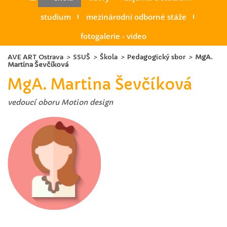
studium
mezinárodní odborné stáže
fotogalerie - video
AVE ART Ostrava
>
SSUŠ
>
Škola
>
Pedagogický sbor
>
MgA.
Martina Ševčíková
MgA. Martina Ševčíková
vedoucí oboru Motion design